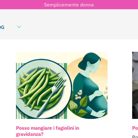
Semplicemente donna
OG
Posso mangiare i fagiolini in
Po
gravidanza?
Po