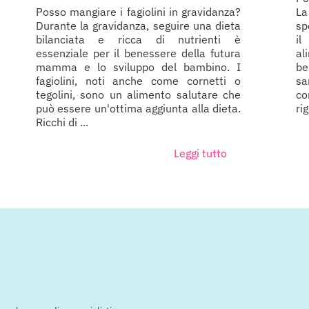
Posso mangiare i fagiolini in gravidanza?
La
Durante la gravidanza, seguire una dieta
sp
bilanciata e ricca di nutrienti è
il
essenziale per il benessere della futura
al
mamma e lo sviluppo del bambino. I
be
fagiolini, noti anche come cornetti o
sa
tegolini, sono un alimento salutare che
co
può essere un'ottima aggiunta alla dieta.
ri
Ricchi di ...
Leggi tutto