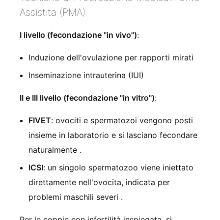
Assistita (PMA)
I livello (fecondazione "in vivo")
:
Induzione dell'ovulazione per rapporti mirati
Inseminazione intrauterina (IUI)
II e III livello (fecondazione "in vitro")
:
FIVET
: ovociti e spermatozoi vengono posti
insieme in laboratorio e si lasciano fecondare
naturalmente
.
ICSI
: un singolo spermatozoo viene iniettato
direttamente nell'ovocita, indicata per
problemi maschili severi
.
Per le coppie con infertilità inspiegata, si