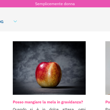
Semplicemente donna
OG
Posso mangiare la mela in gravidanza?
Po
Quando si è in dolce attesa, ogni
Po