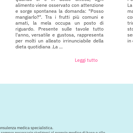
alimento viene osservato con attenzione
La
e sorge spontanea la domanda: "Posso
ma
mangiarlo?". Tra i frutti più comuni e
c
amati, la mela occupa un posto di
tr
riguardo. Presente sulle tavole tutto
st
l'anno, versatile e gustosa, rappresenta
se
per molti un alleato irrinunciabile della
in
dieta quotidiana .La ...
Leggi tutto
consulenza medica specialistica.
e è sempre necessario rivolgersi al proprio medico di base o allo