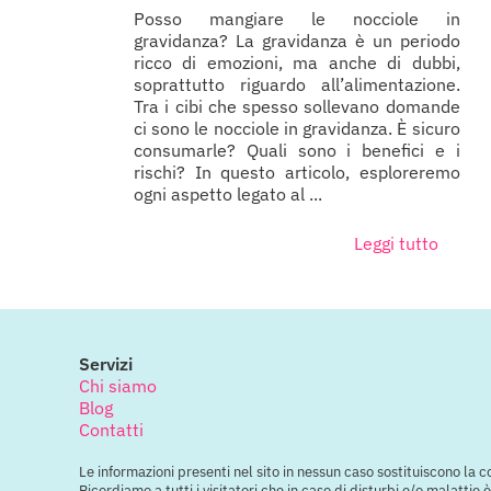
Posso mangiare le nocciole in
gravidanza? La gravidanza è un periodo
ricco di emozioni, ma anche di dubbi,
soprattutto riguardo all’alimentazione.
Tra i cibi che spesso sollevano domande
ci sono le nocciole in gravidanza. È sicuro
consumarle? Quali sono i benefici e i
rischi? In questo articolo, esploreremo
ogni aspetto legato al ...
Leggi tutto
Servizi
Chi siamo
Blog
Contatti
Le informazioni presenti nel sito in nessun caso sostituiscono la 
Ricordiamo a tutti i visitatori che in caso di disturbi e/o malatti