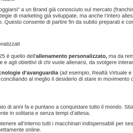
poggiarsi” a un Brand già conosciuto sul mercato (franchi
egie di marketing già sviluppate, ma anche l’intero alles
. Questo consente di partire fin da subito preparati e con
nalizzati
5 è quello dell'
allenamento personalizzato,
ma da remo
 e agli obiettivi di chi vuole allenarsi, da svolgere interam
cnologie d’avanguardia
(ad esempio, Realtà Virtuale e In
ciliando al meglio il desiderio di stare in movimento co
o di anni fa e puntano a conquistare tutto il mondo. St
nte in solitaria e senza tempi d’attesa.
ontenere all’interno tutti i macchinari indispensabili per se
irettamente online.