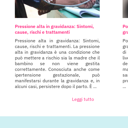
Pressione alta in gravidanza: Sintomi,
Po
cause, rischi e trattamenti
gr
Pressione alta in gravidanza: Sintomi,
Po
cause, rischi e trattamenti. La pressione
gr
alta in gravidanza è una condizione che
di
può mettere a rischio sia la madre che il
li
bambino se non viene gestita
de
correttamente. Conosciuta anche come
ma
ipertensione gestazionale, può
sa
manifestarsi durante la gravidanza e, in
pr
alcuni casi, persistere dopo il parto. È ...
...
Leggi tutto