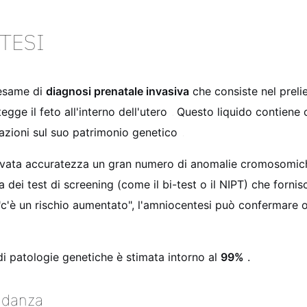
TESI
esame di
diagnosi prenatale invasiva
che consiste nel prelie
egge il feto all'interno dell'utero
. Questo liquido contiene c
azioni sul suo patrimonio genetico
.
levata accuratezza un gran numero di anomalie cromosomich
za dei test di screening (come il bi-test o il NIPT) che forni
 "c'è un rischio aumentato", l'amniocentesi può confermare 
 di patologie genetiche è stimata intorno al
99%
.
vidanza