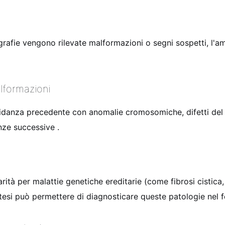
grafie vengono rilevate malformazioni o segni sospetti, l'a
lformazioni
idanza precedente con anomalie cromosomiche, difetti del 
anze successive
.
arità per malattie genetiche ereditarie (come fibrosi cistic
ntesi può permettere di diagnosticare queste patologie nel 