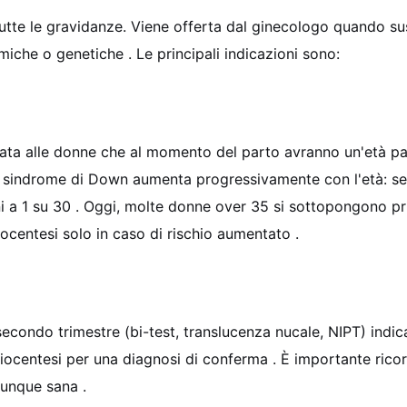
tte le gravidanze. Viene offerta dal ginecologo quando suss
omiche o genetiche
. Le principali indicazioni sono:
iata alle donne che al momento del parto avranno un'età pa
ndrome di Down aumenta progressivamente con l'età: se a 
ni a 1 su 30
. Oggi, molte donne over 35 si sottopongono pri
ocentesi solo in caso di rischio aumentato
.
 secondo trimestre (bi-test, translucenza nucale, NIPT) ind
iocentesi per una diagnosi di conferma
. È importante rico
omunque sana
.