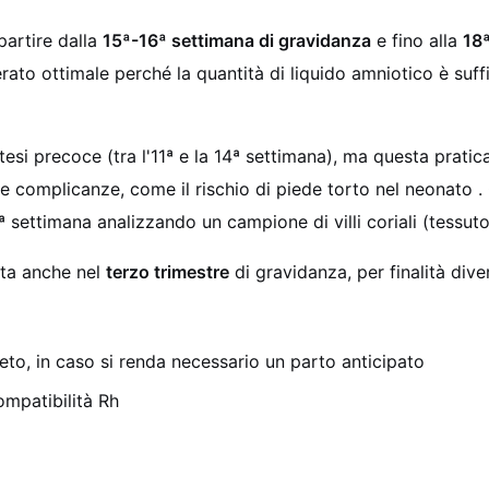
partire dalla
15ª-16ª settimana di gravidanza
e fino alla
18
to ottimale perché la quantità di liquido amniotico è suffici
esi precoce (tra l'11ª e la 14ª settimana), ma questa prati
e complicanze, come il rischio di piede torto nel neonato
.
13ª settimana analizzando un campione di villi coriali (tessu
ita anche nel
terzo trimestre
di gravidanza, per finalità div
eto, in caso si renda necessario un parto anticipato
compatibilità Rh