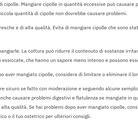
i cipolle. Mangiare cipolle in quantità eccessive può causare p
piccola quantità di cipolle non dovrebbe causare problemi.
fresche e di alta qualità. Evita di mangiare cipolle che sono 
angiarle. La cottura può ridurre il contenuto di sostanze irritant
 o essiccate, che hanno un sapore meno intenso e possono essere
opo aver mangiato cipolle, considera di limitare o eliminare il 
e sicuro se fatto con moderazione e seguendo alcune semplici l
anche causare problemi digestivi e flatulenza se mangiate in qu
i alta qualità. Se hai problemi dopo aver mangiato cipolle, cons
o o il tuo ostetrico per ulteriori consigli.