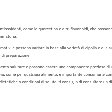
iossidanti, come la quercetina e altri flavonoidi, che possono
ammatoria.
imativi e possono variare in base alla varietà di cipolla e alla s
o di preparazione.
ento salutare e possono essere una componente preziosa di un
ttavia, come per qualsiasi alimento, è importante consumarle c
ietetiche o condizioni di salute, ti consiglio di consultare un d