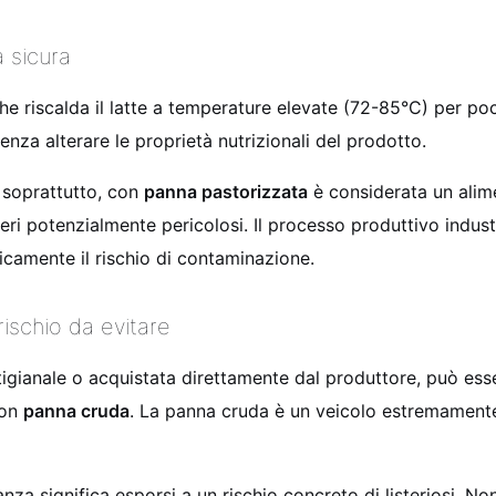
a sicura
 riscalda il latte a temperature elevate (72-85°C) per pochi
enza alterare le proprietà nutrizionali del prodotto.
 soprattutto, con
panna pastorizzata
è considerata un alime
teri potenzialmente pericolosi. Il processo produttivo indust
ticamente il rischio di contaminazione.
rischio da evitare
rtigianale o acquistata direttamente dal produttore, può es
con
panna cruda
. La panna cruda è un veicolo estremamente p
a significa esporsi a un rischio concreto di listeriosi. Non