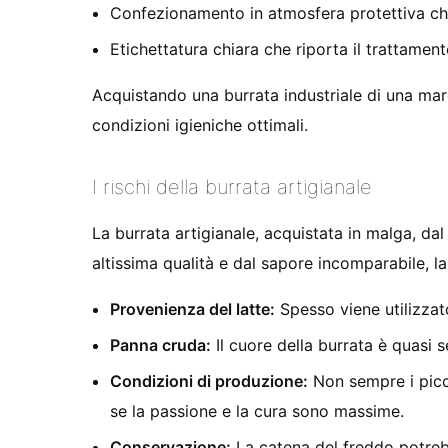
Confezionamento in atmosfera protettiva che 
Etichettatura chiara che riporta il trattament
Acquistando una burrata industriale di una marc
condizioni igieniche ottimali.
I rischi della burrata artigianale
La burrata artigianale, acquistata in malga, da
altissima qualità e dal sapore incomparabile, la
Provenienza del latte:
Spesso viene utilizzat
Panna cruda:
Il cuore della burrata è quasi 
Condizioni di produzione:
Non sempre i piccol
se la passione e la cura sono massime.
Conservazione:
La catena del freddo potreb