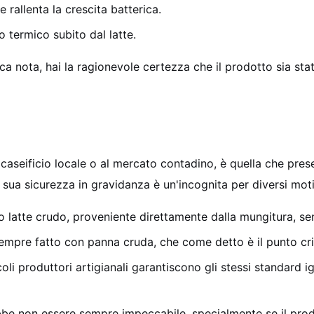
rallenta la crescita batterica.
o termico subito dal latte.
a nota, hai la ragionevole certezza che il prodotto sia stat
l caseificio locale o al mercato contadino, è quella che pre
 sua sicurezza in gravidanza è un'incognita per diversi moti
o latte crudo, proveniente direttamente dalla mungitura, se
sempre fatto con panna cruda, che come detto è il punto criti
i produttori artigianali garantiscono gli stessi standard igi
be non essere sempre impeccabile, specialmente se il prod