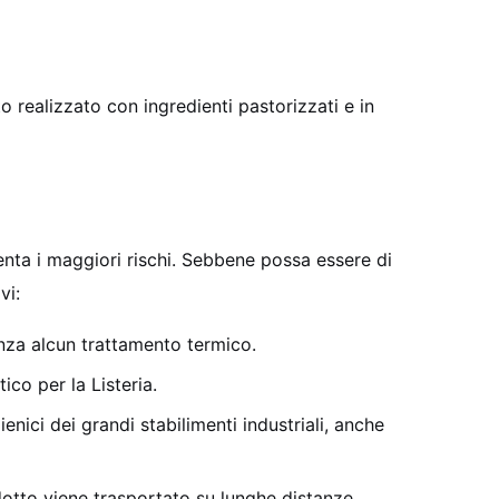
o realizzato con ingredienti pastorizzati e in
senta i maggiori rischi. Sebbene possa essere di
vi:
nza alcun trattamento termico.
co per la Listeria.
enici dei grandi stabilimenti industriali, anche
otto viene trasportato su lunghe distanze.