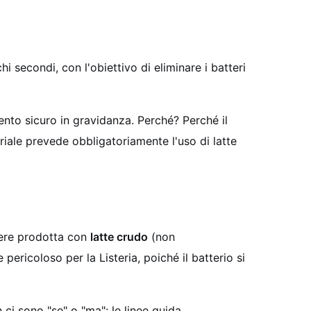
 secondi, con l'obiettivo di eliminare i batteri
nto sicuro in gravidanza. Perché? Perché il
riale prevede obbligatoriamente l'uso di latte
sere prodotta con
latte crudo
(non
ericoloso per la Listeria, poiché il batterio si
 ci sono "se" o "ma": le linee guida