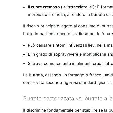
Il cuore cremoso (la "stracciatella"):
È formato
morbida e cremosa, a rendere la burrata uni
Il rischio principale legato al consumo di burra
batterio particolarmente insidioso per le fut
Può causare sintomi influenzali lievi nella 
È in grado di sopravvivere e moltiplicarsi an
Si trova comunemente in alimenti crudi, latt
La burrata, essendo un formaggio fresco, umido 
conservata secondo rigorosi standard igienici.
Burrata pastorizzata vs. burrata a la
Il discrimine fondamentale per stabilire se la b