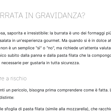
RRATA IN GRAVIDANZA?
a, saporita e irresistibile: la burrata è uno dei formaggi pi
insalata in un'esperienza gourmet. Ma quando si è in dolce
 non è un semplice "sì" o "no", ma richiede un'attenta valuta
ico subito dalla panna e dalla pasta filata che la compongon
 necessarie per gustarla in tutta sicurezza.
e a rischio
enti un pericolo, bisogna prima comprendere come è fatta. L
istinte:
e sfoglia di pasta filata (simile alla mozzarella), che racchiu