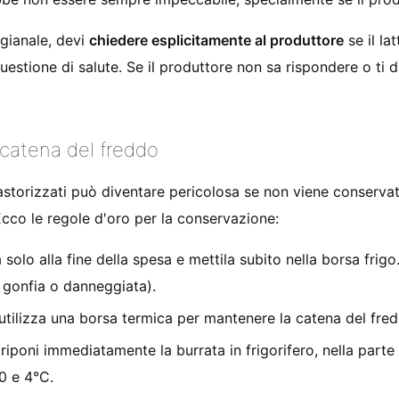
igianale, devi
chiedere esplicitamente al produttore
se il la
estione di salute. Se il produttore non sa rispondere o ti d
 catena del freddo
astorizzati può diventare pericolosa se non viene conserva
 Ecco le regole d'oro per la conservazione:
solo alla fine della spesa e mettila subito nella borsa frig
e gonfia o danneggiata).
 utilizza una borsa termica per mantenere la catena del fre
iponi immediatamente la burrata in frigorifero, nella parte p
0 e 4°C.