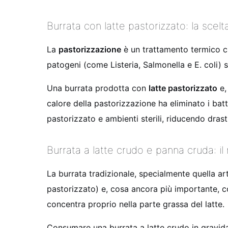
Burrata con latte pastorizzato: la scelt
La
pastorizzazione
è un trattamento termico che
patogeni (come Listeria, Salmonella e E. coli) s
Una burrata prodotta con
latte pastorizzato
e,
calore della pastorizzazione ha eliminato i bat
pastorizzato e ambienti sterili, riducendo dras
Burrata a latte crudo e panna cruda: il 
La burrata tradizionale, specialmente quella a
pastorizzato) e, cosa ancora più importante, 
concentra proprio nella parte grassa del latte.
Consumare una burrata a latte crudo in gravidanz