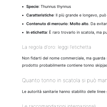
Specie
: Thunnus thynnus
Caratteristiche
: Il più grande e longevo, può
Contenuto di mercurio
:
Molto alto
. Da evita
In etichetta
: È raro trovarlo in scatola, ma p
La regola d'oro: leggi l'etichetta
Non fidarti del nome commerciale, ma guarda semp
prodotto probabilmente contiene tonno skipjac
Quanto tonno in scatola si può man
Le autorità sanitarie hanno stabilito delle line
Le raccomandazioni internazionali