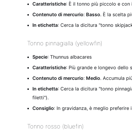
Caratteristiche
: È il tonno più piccolo e con 
Contenuto di mercurio
:
Basso
. È la scelta p
In etichetta
: Cerca la dicitura "tonno skipja
Tonno pinnagialla (yellowfin)
Specie
: Thunnus albacares
Caratteristiche
: Più grande e longevo dello s
Contenuto di mercurio
:
Medio
. Accumula più
In etichetta
: Cerca la dicitura "tonno pinnagi
filetti").
Consiglio
: In gravidanza, è meglio preferire 
Tonno rosso (bluefin)