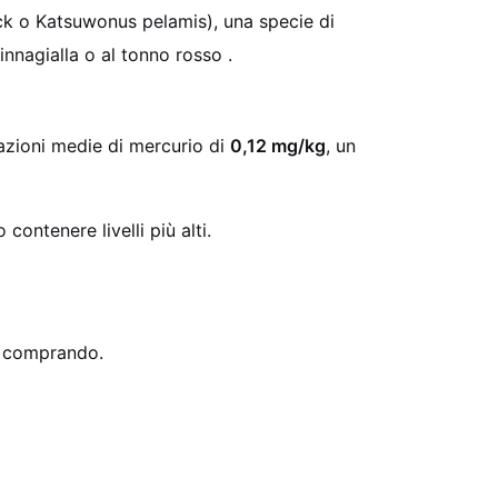
ck o Katsuwonus pelamis), una specie di
nnagialla o al tonno rosso .
razioni medie di mercurio di
0,12 mg/kg
, un
ontenere livelli più alti.
ai comprando.