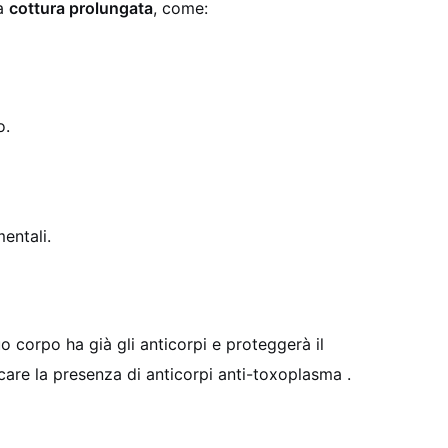
na
cottura prolungata
, come:
o.
entali.
tuo corpo ha già gli anticorpi e proteggerà il
icare la presenza di anticorpi anti-toxoplasma .