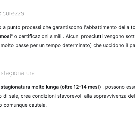
sicurezza
so a punto processi che garantiscono l'abbattimento della 
smosi"
o certificazioni simili . Alcuni prosciutti vengono sot
olto basse per un tempo determinato) che uccidono il para
a stagionatura
a
stagionatura molto lunga (oltre 12-14 mesi)
, possono esse
o di sale, crea condizioni sfavorevoli alla sopravvivenza de
ano comunque cautela.