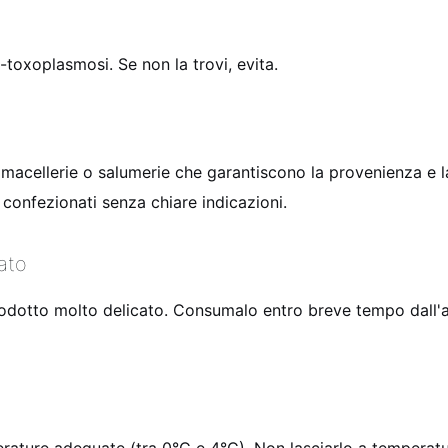
i-toxoplasmosi. Se non la trovi, evita.
macellerie o salumerie che garantiscono la provenienza e la 
 confezionati senza chiare indicazioni.
ato
prodotto molto delicato. Consumalo entro breve tempo dall'a
mperature adeguate (tra 0°C e 4°C). Non lasciarlo a tempera