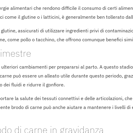
gie alimentari che rendono difficile il consumo di certi aliment
ci come il glutine o i latticini, è generalmente ben tollerato da
glutine, assicurati di utilizzare ingredienti privi di contaminazio
ne, come pollo o tacchino, che offrono comunque benefici simil
rimestre
ce ulteriori cambiamenti per prepararsi al parto. A questo sta
 carne può essere un alleato utile durante questo periodo, grazi
dei fluidi e ridurre il gonfiore.
portare la salute dei tessuti connettivi e delle articolazioni, 
nte brodo di carne può anche aiutare a mantenere i livelli di 
rodo di carne in gravidanza