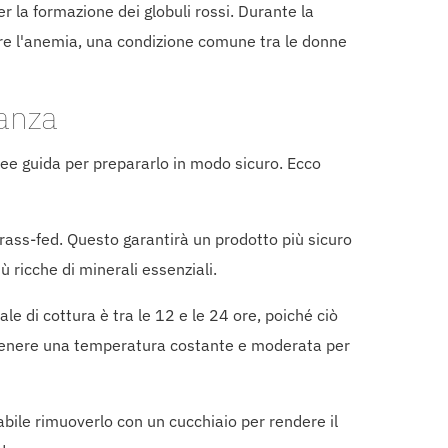
r la formazione dei globuli rossi. Durante la
nire l'anemia, una condizione comune tra le donne
danza
nee guida per prepararlo in modo sicuro. Ecco
grass-fed. Questo garantirà un prodotto più sicuro
ù ricche di minerali essenziali.
le di cottura è tra le 12 e le 24 ore, poiché ciò
mantenere una temperatura costante e moderata per
iabile rimuoverlo con un cucchiaio per rendere il