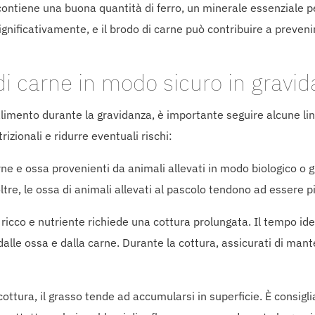
 contiene una buona quantità di ferro, un minerale essenziale pe
ignificativamente, e il brodo di carne può contribuire a preve
i carne in modo sicuro in gravi
limento durante la gravidanza, è importante seguire alcune li
rizionali e ridurre eventuali rischi:
arne e ossa provenienti da animali allevati in modo biologico o 
oltre, le ossa di animali allevati al pascolo tendono ad essere pi
 ricco e nutriente richiede una cottura prolungata. Il tempo idea
 dalle ossa e dalla carne. Durante la cottura, assicurati di 
cottura, il grasso tende ad accumularsi in superficie. È consigl