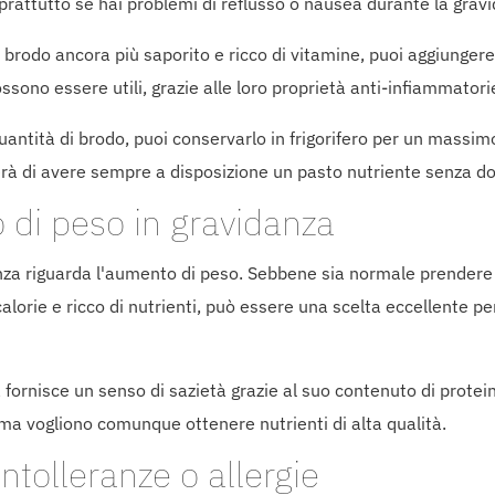
oprattutto se hai problemi di reflusso o nausea durante la grav
l brodo ancora più saporito e ricco di vitamine, puoi aggiunger
ono essere utili, grazie alle loro proprietà anti-infiammatorie
uantità di brodo, puoi conservarlo in frigorifero per un massimo 
terà di avere sempre a disposizione un pasto nutriente senza do
 di peso in gravidanza
anza riguarda l'aumento di peso. Sebbene sia normale prendere 
lorie e ricco di nutrienti, può essere una scelta eccellente pe
a fornisce un senso di sazietà grazie al suo contenuto di protei
 ma vogliono comunque ottenere nutrienti di alta qualità.
ntolleranze o allergie