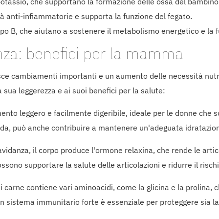
 potassio, che supportano la formazione delle ossa del bambin
tà anti-infiammatorie e supporta la funzione del fegato.
uppo B, che aiutano a sostenere il metabolismo energetico e la 
anza: benefici per la mamma
sce cambiamenti importanti e un aumento delle necessità nutri
 sua leggerezza e ai suoi benefici per la salute:
imento leggero e facilmente digeribile, ideale per le donne che 
uida, può anche contribuire a mantenere un'adeguata idratazio
avidanza, il corpo produce l'ormone relaxina, che rende le articol
sono supportare la salute delle articolazioni e ridurre il rischio
 di carne contiene vari aminoacidi, come la glicina e la prolina
n sistema immunitario forte è essenziale per proteggere sia l