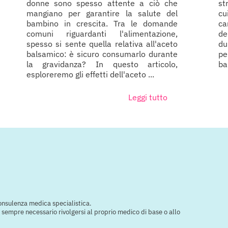
donne sono spesso attente a ciò che
st
mangiano per garantire la salute del
cu
bambino in crescita. Tra le domande
ca
comuni riguardanti l'alimentazione,
de
spesso si sente quella relativa all'aceto
du
balsamico: è sicuro consumarlo durante
pe
la gravidanza? In questo articolo,
ba
esploreremo gli effetti dell'aceto ...
Leggi tutto
consulenza medica specialistica.
e è sempre necessario rivolgersi al proprio medico di base o allo