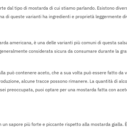
e dal tipo di mostarda di cui stiamo parlando. Esistono diverse
a di queste varianti ha ingredienti e proprietà leggermente di
da americana, è una delle varianti più comuni di questa salsa
 generalmente considerata sicura da consumare durante la gravi
la può contenere aceto, che a sua volta può essere fatto da vari
oduzione, alcune tracce possono rimanere. La quantità di alc
se sei preoccupata, puoi optare per una mostarda fatta con acet
un sapore più forte e piccante rispetto alla mostarda gialla. 