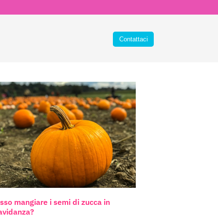
sso mangiare i semi di zucca in
avidanza?