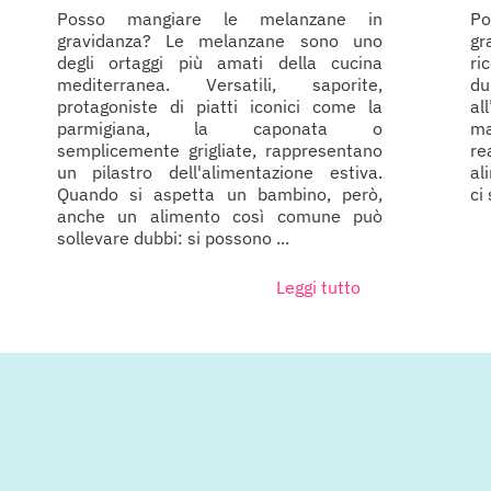
Posso mangiare le melanzane in
Po
gravidanza? Le melanzane sono uno
gr
degli ortaggi più amati della cucina
ri
mediterranea. Versatili, saporite,
du
protagoniste di piatti iconici come la
al
parmigiana, la caponata o
ma
semplicemente grigliate, rappresentano
re
un pilastro dell'alimentazione estiva.
al
Quando si aspetta un bambino, però,
ci
anche un alimento così comune può
sollevare dubbi: si possono ...
Leggi tutto