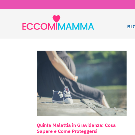
BL
Quinta Malattia in Gravidanza: Cosa
Sapere e Come Proteggersi