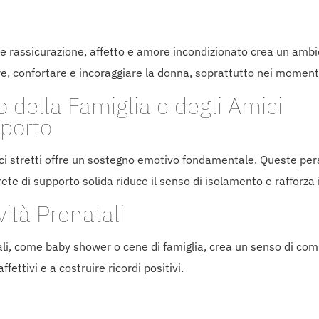
e rassicurazione, affetto e amore incondizionato crea un ambien
 confortare e incoraggiare la donna, soprattutto nei momenti d
 della Famiglia e degli Amici
pporto
ci stretti offre un sostegno emotivo fondamentale. Queste pers
rete di supporto solida riduce il senso di isolamento e rafforz
vità Prenatali
atali, come baby shower o cene di famiglia, crea un senso di co
fettivi e a costruire ricordi positivi.