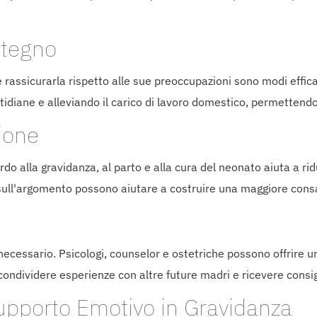
stegno
 e rassicurarla rispetto alle sue preoccupazioni sono modi effic
tidiane e alleviando il carico di lavoro domestico, permettendol
ione
do alla gravidanza, al parto e alla cura del neonato aiuta a rid
oli sull'argomento possono aiutare a costruire una maggiore con
e
ecessario. Psicologi, counselor e ostetriche possono offrire u
condividere esperienze con altre future madri e ricevere consig
Supporto Emotivo in Gravidanza