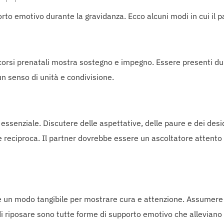
porto emotivo durante la gravidanza. Ecco alcuni modi in cui il 
corsi prenatali mostra sostegno e impegno. Essere presenti dura
un senso di unità e condivisione.
enziale. Discutere delle aspettative, delle paure e dei desider
e reciproca. Il partner dovrebbe essere un ascoltatore attento
e è un modo tangibile per mostrare cura e attenzione. Assumer
di riposare sono tutte forme di supporto emotivo che alleviano 