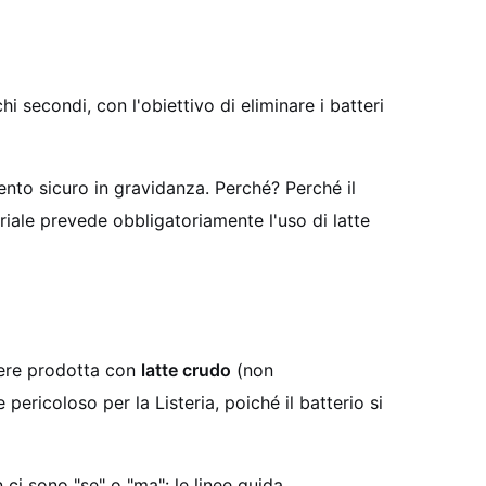
 secondi, con l'obiettivo di eliminare i batteri
nto sicuro in gravidanza. Perché? Perché il
riale prevede obbligatoriamente l'uso di latte
sere prodotta con
latte crudo
(non
ericoloso per la Listeria, poiché il batterio si
 ci sono "se" o "ma": le linee guida