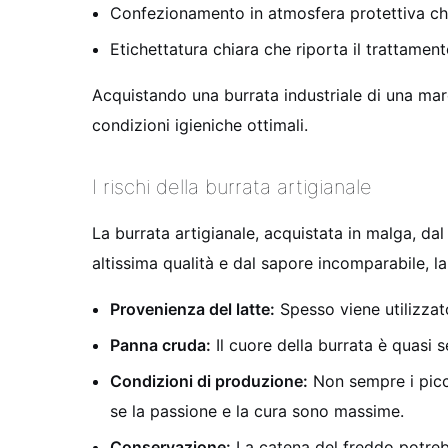
Confezionamento in atmosfera protettiva che 
Etichettatura chiara che riporta il trattament
Acquistando una burrata industriale di una marc
condizioni igieniche ottimali.
I rischi della burrata artigianale
La burrata artigianale, acquistata in malga, da
altissima qualità e dal sapore incomparabile, la
Provenienza del latte:
Spesso viene utilizzat
Panna cruda:
Il cuore della burrata è quasi 
Condizioni di produzione:
Non sempre i piccol
se la passione e la cura sono massime.
Conservazione:
La catena del freddo potreb