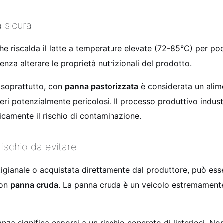
a sicura
 riscalda il latte a temperature elevate (72-85°C) per pochi
enza alterare le proprietà nutrizionali del prodotto.
 soprattutto, con
panna pastorizzata
è considerata un alime
teri potenzialmente pericolosi. Il processo produttivo indust
ticamente il rischio di contaminazione.
rischio da evitare
rtigianale o acquistata direttamente dal produttore, può es
con
panna cruda
. La panna cruda è un veicolo estremamente p
a significa esporsi a un rischio concreto di listeriosi. Non