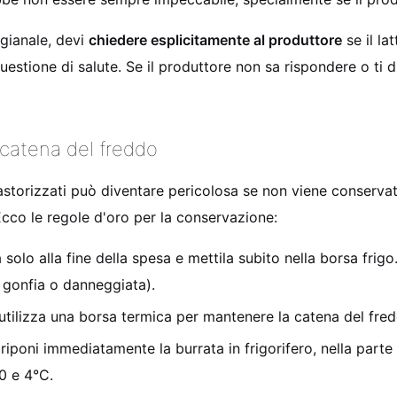
igianale, devi
chiedere esplicitamente al produttore
se il la
estione di salute. Se il produttore non sa rispondere o ti d
 catena del freddo
astorizzati può diventare pericolosa se non viene conserva
 Ecco le regole d'oro per la conservazione:
solo alla fine della spesa e mettila subito nella borsa frig
e gonfia o danneggiata).
 utilizza una borsa termica per mantenere la catena del fre
iponi immediatamente la burrata in frigorifero, nella parte p
0 e 4°C.