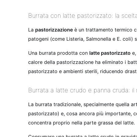
Burrata con latte pastorizzato: la scelt
La
pastorizzazione
è un trattamento termico che
patogeni (come Listeria, Salmonella e E. coli) s
Una burrata prodotta con
latte pastorizzato
e,
calore della pastorizzazione ha eliminato i bat
pastorizzato e ambienti sterili, riducendo dras
Burrata a latte crudo e panna cruda: il 
La burrata tradizionale, specialmente quella a
pastorizzato) e, cosa ancora più importante, 
concentra proprio nella parte grassa del latte.
Consumare una burrata a latte crudo in gravidanz