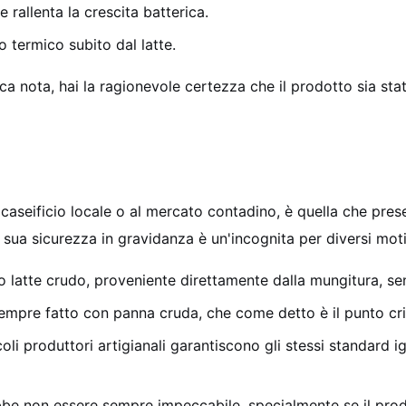
rallenta la crescita batterica.
o termico subito dal latte.
a nota, hai la ragionevole certezza che il prodotto sia stat
l caseificio locale o al mercato contadino, è quella che pre
 sua sicurezza in gravidanza è un'incognita per diversi moti
o latte crudo, proveniente direttamente dalla mungitura, se
sempre fatto con panna cruda, che come detto è il punto criti
i produttori artigianali garantiscono gli stessi standard igi
be non essere sempre impeccabile, specialmente se il prod