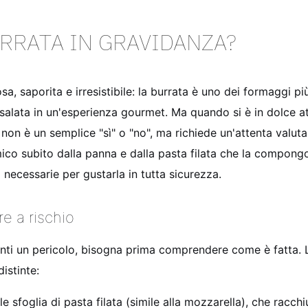
RRATA IN GRAVIDANZA?
a, saporita e irresistibile: la burrata è uno dei formaggi pi
insalata in un'esperienza gourmet. Ma quando si è in dolce
 non è un semplice "sì" o "no", ma richiede un'attenta valuta
ico subito dalla panna e dalla pasta filata che la compongon
 necessarie per gustarla in tutta sicurezza.
e a rischio
enti un pericolo, bisogna prima comprendere come è fatta. L
istinte:
e sfoglia di pasta filata (simile alla mozzarella), che racchiu