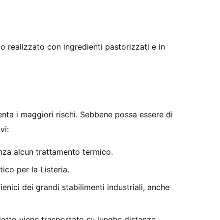
o realizzato con ingredienti pastorizzati e in
senta i maggiori rischi. Sebbene possa essere di
vi:
nza alcun trattamento termico.
co per la Listeria.
enici dei grandi stabilimenti industriali, anche
otto viene trasportato su lunghe distanze.