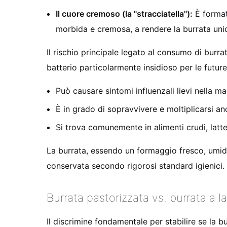
Il cuore cremoso (la "stracciatella"):
È formato
morbida e cremosa, a rendere la burrata uni
Il rischio principale legato al consumo di burra
batterio particolarmente insidioso per le fut
Può causare sintomi influenzali lievi nella 
È in grado di sopravvivere e moltiplicarsi an
Si trova comunemente in alimenti crudi, latt
La burrata, essendo un formaggio fresco, umido 
conservata secondo rigorosi standard igienici.
Burrata pastorizzata vs. burrata a la
Il discrimine fondamentale per stabilire se la b