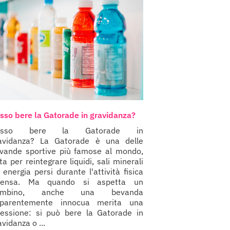
sso bere la Gatorade in gravidanza?
osso bere la Gatorade in
avidanza? La Gatorade è una delle
vande sportive più famose al mondo,
ta per reintegrare liquidi, sali minerali
 energia persi durante l'attività fisica
tensa. Ma quando si aspetta un
ambino, anche una bevanda
parentemente innocua merita una
flessione: si può bere la Gatorade in
avidanza o ...