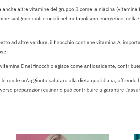
e anche altre vitamine del gruppo B come la niacina (vitamina B3
ine svolgono ruoli cruciali nel metabolismo energetico, nella 
tto ad altre verdure, il finocchio contiene vitamina A, important
ose.
 vitamina E nel finocchio agisce come antiossidante, contribuen
o rende un'aggiunta salutare alla dieta quotidiana, offrendo bene
iverse preparazioni culinarie può contribuire a garantire l'ass