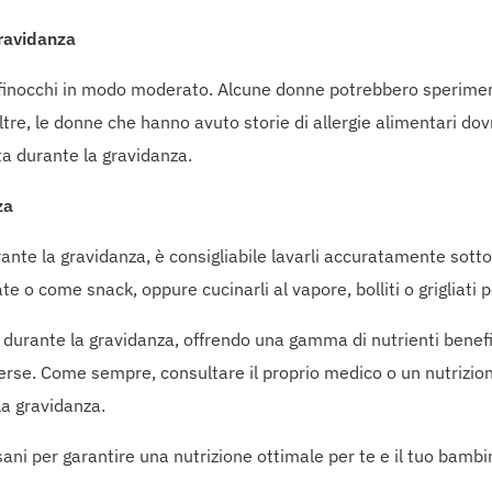
Gravidanza
 finocchi in modo moderato. Alcune donne potrebbero speriment
noltre, le donne che hanno avuto storie di allergie alimentari 
eta durante la gravidanza.
za
durante la gravidanza, è consigliabile lavarli accuratamente sot
te o come snack, oppure cucinarli al vapore, bolliti o grigliati p
 durante la gravidanza, offrendo una gamma di nutrienti benefi
rse. Come sempre, consultare il proprio medico o un nutrizio
la gravidanza.
ani per garantire una nutrizione ottimale per te e il tuo bambin