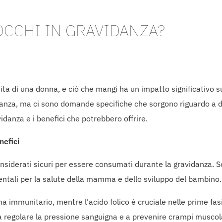
OCCHI IN GRAVIDANZA?
ta di una donna, e ciò che mangi ha un impatto significativo su
nza, ma ci sono domande specifiche che sorgono riguardo a det
danza e i benefici che potrebbero offrire.
nefici
siderati sicuri per essere consumati durante la gravidanza. So
mentali per la salute della mamma e dello sviluppo del bambino.
a immunitario, mentre l'acido folico è cruciale nelle prime fasi
e a regolare la pressione sanguigna e a prevenire crampi muscol