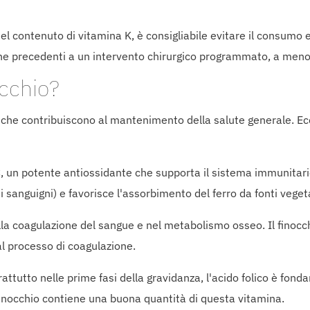
l contenuto di vitamina K, è consigliabile evitare il consumo ec
ne precedenti a un intervento chirurgico programmato, a meno
occhio?
e, che contribuiscono al mantenimento della salute generale. Ec
 C, un potente antiossidante che supporta il sistema immunitari
si sanguigni) e favorisce l'assorbimento del ferro da fonti vegeta
a coagulazione del sangue e nel metabolismo osseo. Il finocchi
al processo di coagulazione.
ttutto nelle prime fasi della gravidanza, l'acido folico è fond
l finocchio contiene una buona quantità di questa vitamina.