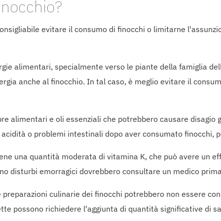
inocchio?
nsigliabile evitare il consumo di finocchi o limitarne l'assunzi
ergie alimentari, specialmente verso le piante della famiglia d
lergia anche al finocchio. In tal caso, è meglio evitare il consu
re alimentari e oli essenziali che potrebbero causare disagio ga
 acidità o problemi intestinali dopo aver consumato finocchi, po
iene una quantità moderata di vitamina K, che può avere un eff
o disturbi emorragici dovrebbero consultare un medico prima d
preparazioni culinarie dei finocchi potrebbero non essere con
ette possono richiedere l'aggiunta di quantità significative di 