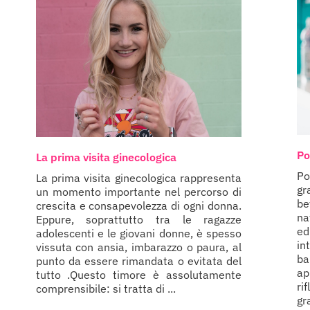
Po
La prima visita ginecologica
P
La prima visita ginecologica rappresenta
gr
un momento importante nel percorso di
be
crescita e consapevolezza di ogni donna.
na
Eppure, soprattutto tra le ragazze
ed
adolescenti e le giovani donne, è spesso
in
vissuta con ansia, imbarazzo o paura, al
b
punto da essere rimandata o evitata del
ap
tutto .Questo timore è assolutamente
ri
comprensibile: si tratta di ...
gr