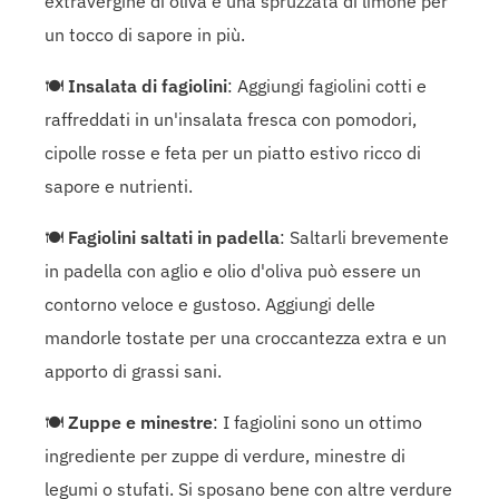
extravergine di oliva e una spruzzata di limone per
un tocco di sapore in più.
🍽
Insalata di fagiolini
: Aggiungi fagiolini cotti e
raffreddati in un'insalata fresca con pomodori,
cipolle rosse e feta per un piatto estivo ricco di
sapore e nutrienti.
🍽
Fagiolini saltati in padella
: Saltarli brevemente
in padella con aglio e olio d'oliva può essere un
contorno veloce e gustoso. Aggiungi delle
mandorle tostate per una croccantezza extra e un
apporto di grassi sani.
🍽
Zuppe e minestre
: I fagiolini sono un ottimo
ingrediente per zuppe di verdure, minestre di
legumi o stufati. Si sposano bene con altre verdure