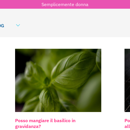
Semplicemente donna
OG
Posso mangiare il basilico in
Po
gravidanza?
al