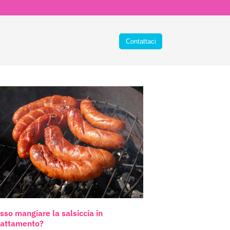
sso mangiare la salsiccia in
lattamento?