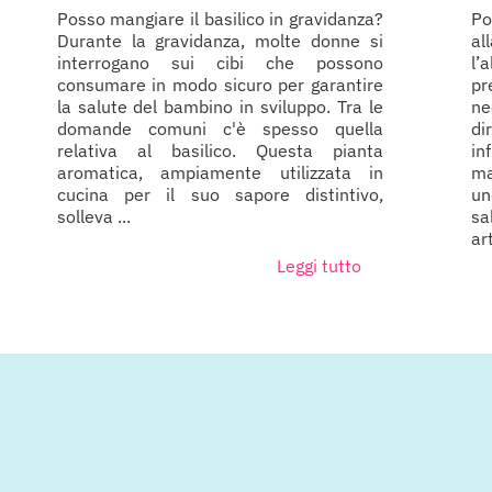
Posso mangiare il basilico in gravidanza?
P
Durante la gravidanza, molte donne si
al
interrogano sui cibi che possono
l
consumare in modo sicuro per garantire
pr
la salute del bambino in sviluppo. Tra le
ne
domande comuni c'è spesso quella
d
relativa al basilico. Questa pianta
in
aromatica, ampiamente utilizzata in
ma
cucina per il suo sapore distintivo,
un
solleva ...
sa
ar
Leggi tutto