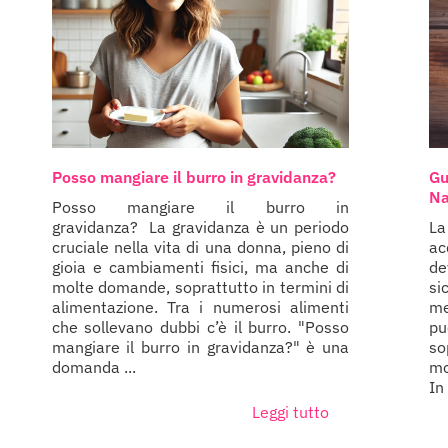
Posso mangiare il burro in gravidanza?
Gu
Na
Posso mangiare il burro in
gravidanza? La gravidanza è un periodo
La
cruciale nella vita di una donna, pieno di
ac
gioia e cambiamenti fisici, ma anche di
de
molte domande, soprattutto in termini di
si
alimentazione. Tra i numerosi alimenti
me
che sollevano dubbi c’è il burro. "Posso
pu
mangiare il burro in gravidanza?" è una
so
domanda ...
mo
In 
Leggi tutto