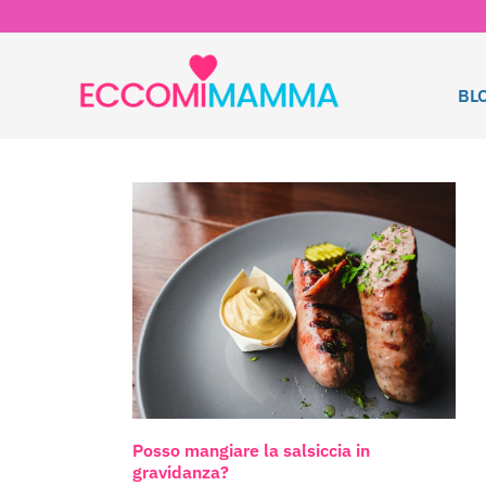
BL
Posso mangiare la salsiccia in
gravidanza?