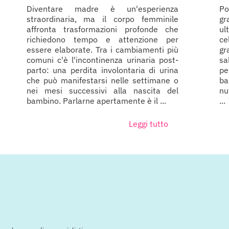
Diventare madre è un'esperienza
P
straordinaria, ma il corpo femminile
gr
affronta trasformazioni profonde che
ul
richiedono tempo e attenzione per
ce
essere elaborate. Tra i cambiamenti più
gr
comuni c'è l'incontinenza urinaria post-
sa
parto: una perdita involontaria di urina
pe
che può manifestarsi nelle settimane o
ba
nei mesi successivi alla nascita del
nu
bambino. Parlarne apertamente è il ...
...
Leggi tutto