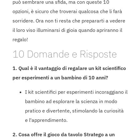
può sembrare una sfida, ma con queste 10
opzioni, è sicuro che troverai qualcosa che li farà
sorridere. Ora non ti resta che prepararti a vedere
il loro viso illuminarsi di gioia quando apriranno il
regalo!
10 Domande e Risposte
1. Qual è il vantaggio di regalare un kit scientifico
per esperimenti a un bambino di 10 anni?
I kit scientifici per esperimenti incoraggiano il
bambino ad esplorare la scienza in modo
pratico e divertente, stimolando la curiosità
e l'apprendimento.
2. Cosa offre il gioco da tavolo Stratego a un