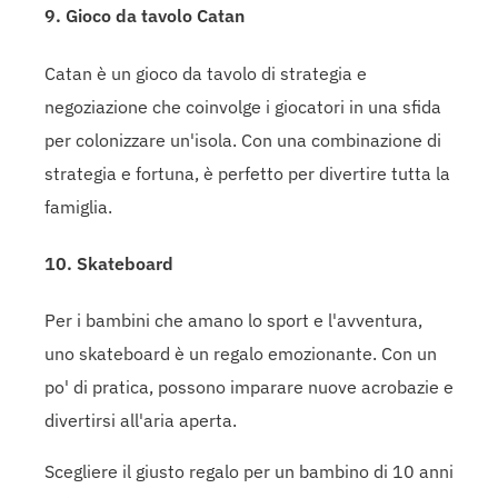
9. Gioco da tavolo Catan
Catan è un gioco da tavolo di strategia e
negoziazione che coinvolge i giocatori in una sfida
per colonizzare un'isola. Con una combinazione di
strategia e fortuna, è perfetto per divertire tutta la
famiglia.
10. Skateboard
Per i bambini che amano lo sport e l'avventura,
uno skateboard è un regalo emozionante. Con un
po' di pratica, possono imparare nuove acrobazie e
divertirsi all'aria aperta.
Scegliere il giusto regalo per un bambino di 10 anni