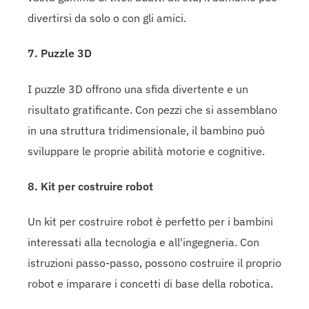
divertirsi da solo o con gli amici.
7. Puzzle 3D
I puzzle 3D offrono una sfida divertente e un
risultato gratificante. Con pezzi che si assemblano
in una struttura tridimensionale, il bambino può
sviluppare le proprie abilità motorie e cognitive.
8. Kit per costruire robot
Un kit per costruire robot è perfetto per i bambini
interessati alla tecnologia e all'ingegneria. Con
istruzioni passo-passo, possono costruire il proprio
robot e imparare i concetti di base della robotica.