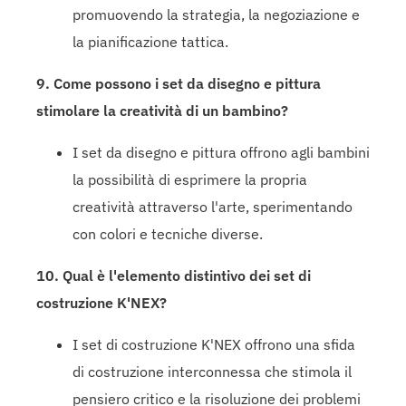
promuovendo la strategia, la negoziazione e
la pianificazione tattica.
9. Come possono i set da disegno e pittura
stimolare la creatività di un bambino?
I set da disegno e pittura offrono agli bambini
la possibilità di esprimere la propria
creatività attraverso l'arte, sperimentando
con colori e tecniche diverse.
10. Qual è l'elemento distintivo dei set di
costruzione K'NEX?
I set di costruzione K'NEX offrono una sfida
di costruzione interconnessa che stimola il
pensiero critico e la risoluzione dei problemi