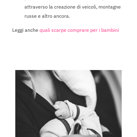
attraverso la creazione di veicoli, montagne
russe e altro ancora.
Leggi anche
quali scarpe comprare per i bambini