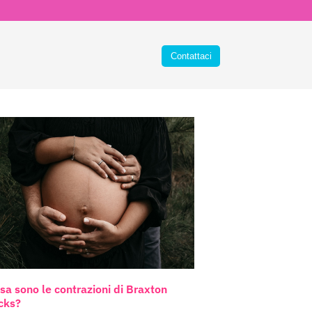
sa sono le contrazioni di Braxton
cks?