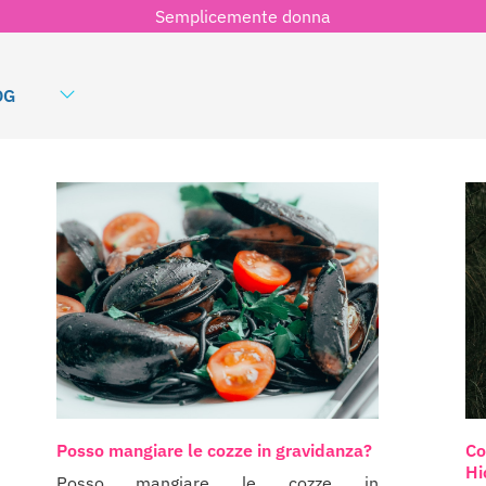
Semplicemente donna
OG
Posso mangiare le cozze in gravidanza?
Co
Hi
Posso mangiare le cozze in