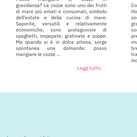
gravidanza? Le cozze sono uno dei frutti
Co
di mare più amati e consumati, simbolo
Hi
dell'estate e della cucina di mare.
so
Saporite, versatili e relativamente
gr
economiche, sono protagoniste di
c
spaghetti, impepate, gratinate e zuppe.
pr
Ma quando si è in dolce attesa, sorge
mu
spontanea una domanda: posso
br
mangiare le cozze ...
tr
in
Leggi tutto