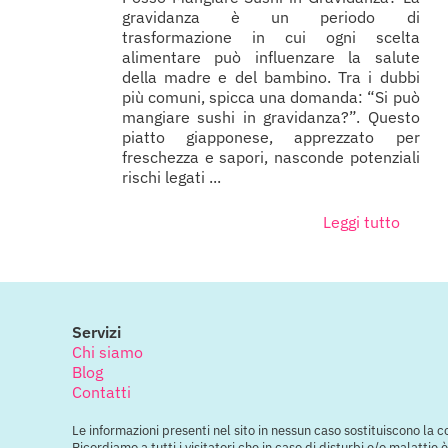
gravidanza è un periodo di
trasformazione in cui ogni scelta
alimentare può influenzare la salute
della madre e del bambino. Tra i dubbi
più comuni, spicca una domanda: “Si può
mangiare sushi in gravidanza?”. Questo
piatto giapponese, apprezzato per
freschezza e sapori, nasconde potenziali
rischi legati ...
Leggi tutto
Servizi
Chi siamo
Blog
Contatti
Le informazioni presenti nel sito in nessun caso sostituiscono la 
Ricordiamo a tutti i visitatori che in caso di disturbi e/o malatti