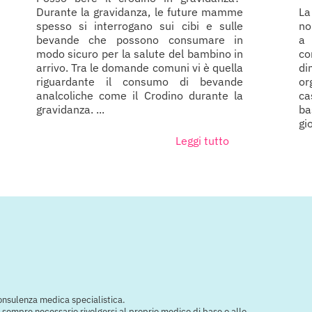
Durante la gravidanza, le future mamme
La
spesso si interrogano sui cibi e sulle
no
bevande che possono consumare in
a 
modo sicuro per la salute del bambino in
co
arrivo. Tra le domande comuni vi è quella
di
riguardante il consumo di bevande
or
analcoliche come il Crodino durante la
ca
gravidanza. ...
ba
gio
Leggi tutto
consulenza medica specialistica.
e è sempre necessario rivolgersi al proprio medico di base o allo