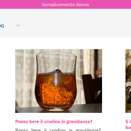
Semplicemente donna
OG
Posso bere il crodino in gravidanza?
5 
ba
Posso bere il crodino in gravidanza?