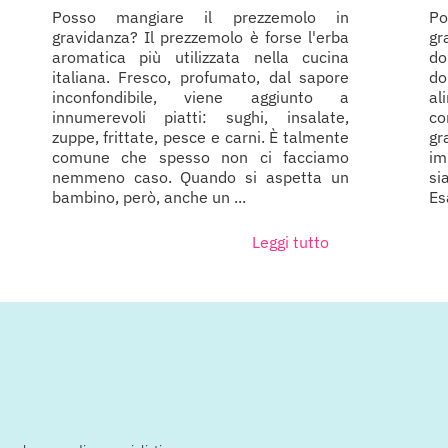
Posso mangiare il prezzemolo in
P
gravidanza? Il prezzemolo è forse l'erba
gr
aromatica più utilizzata nella cucina
do
italiana. Fresco, profumato, dal sapore
d
inconfondibile, viene aggiunto a
al
innumerevoli piatti: sughi, insalate,
co
zuppe, frittate, pesce e carni. È talmente
gr
comune che spesso non ci facciamo
im
nemmeno caso. Quando si aspetta un
si
bambino, però, anche un ...
Es
Leggi tutto