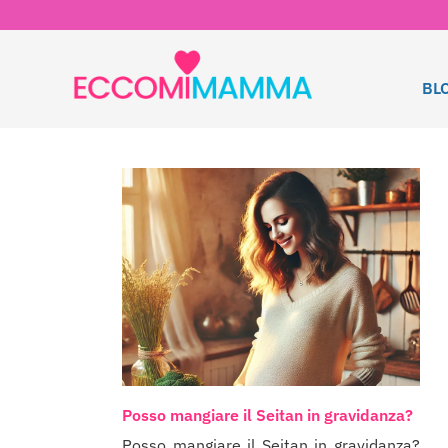
BL
Posso mangiare il Seitan in gravidanza?
Posso mangiare il Seitan in gravidanza?