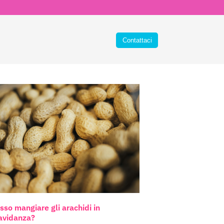
sso mangiare gli arachidi in
avidanza?