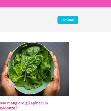
sso mangiare gli spinaci in
avidanza?