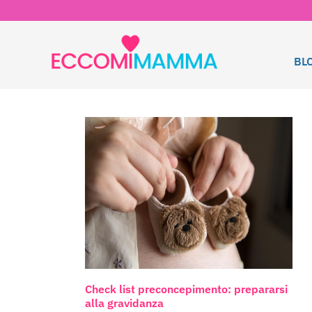
BL
Check list preconcepimento: prepararsi
alla gravidanza