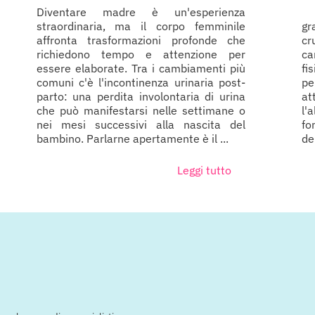
Diventare madre è un'esperienza
P
straordinaria, ma il corpo femminile
gr
affronta trasformazioni profonde che
cr
richiedono tempo e attenzione per
ca
essere elaborate. Tra i cambiamenti più
fi
comuni c'è l'incontinenza urinaria post-
pe
parto: una perdita involontaria di urina
at
che può manifestarsi nelle settimane o
l
nei mesi successivi alla nascita del
fo
bambino. Parlarne apertamente è il ...
de
Leggi tutto