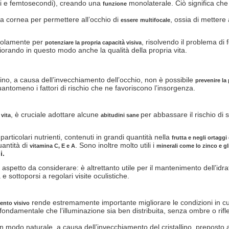
i e femtosecondi), creando una
monolaterale. Ciò significa che 
funzione
la cornea per permettere all’occhio di
, ossia di mettere 
essere
multifocale
 solamente per
, risolvendo il problema d
potenziare la propria capacità visiva
igliorando in questo modo anche la qualità della propria vita.
stallino, a causa dell’invecchiamento dell’occhio, non è possibile
prevenire la
uantomeno i fattori di rischio che ne favoriscono l’insorgenza.
, è cruciale adottare alcune
per abbassare il rischio di
 vita
abitudini sane
rticolari nutrienti, contenuti in grandi quantità nella
frutta e negli ortaggi
uantità di
. Sono inoltre molto utili i
vitamina C, E e A
minerali come lo zinco e g
i.
aspetto da considerare: è altrettanto utile per il mantenimento dell’idrat
e sottoporsi a regolari visite oculistiche.
rende estremamente importante migliorare le condizioni in cui 
mento visivo
fondamentale che l’illuminazione sia ben distribuita, senza ombre o rifle
in modo naturale, a causa dell’invecchiamento del cristallino, preposto a