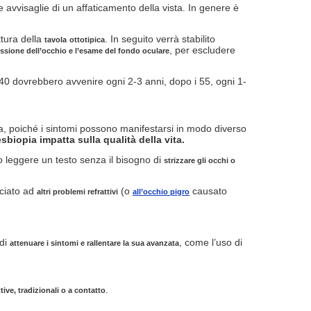
avvisaglie di un affaticamento della vista. In genere è
ttura della
. In seguito verrà stabilito
tavola
ottotipica
, per escludere
ssione dell’occhio e l’esame del fondo oculare
 40 dovrebbero avvenire ogni 2-3 anni, dopo i 55, ogni 1-
a, poiché i sintomi possono manifestarsi in modo diverso
sbiopia impatta sulla qualità della vita.
o leggere un testo senza il bisogno di
strizzare gli occhi o
ociato ad
(o
causato
altri problemi refrattivi
all’occhio pigro
 di
, come l’uso di
attenuare i sintomi e rallentare la sua avanzata
.
ttive, tradizionali o a contatto