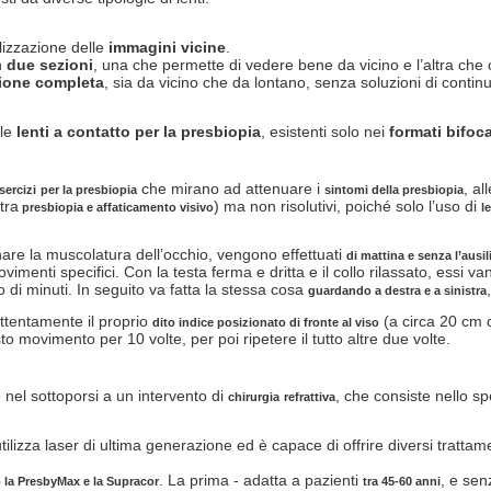
lizzazione delle
immagini
vicine
.
n
due
sezioni
, una che permette di vedere bene da vicino e l’altra che c
ione
completa
, sia da vicino che da lontano, senza soluzioni di continu
lle
lenti a contatto per la presbiopia
, esistenti solo nei
formati
bifoc
che mirano ad attenuare i
, a
sercizi
per la presbiopia
sintomi della presbiopia
tra
) ma non risolutivi, poiché solo l’uso di
presbiopia e affaticamento visivo
l
lenare la muscolatura dell’occhio, vengono effettuati
di mattina e senza l’ausil
vimenti specifici. Con la testa ferma e dritta e il collo rilassato, essi v
 di minuti. In seguito va fatta la stessa cosa
guardando a destra e a sinistra
 attentamente il proprio
(a circa 20 cm c
dito indice posizionato di fronte al viso
 movimento per 10 volte, per poi ripetere il tutto altre due volte.
e nel sottoporsi a un intervento di
, che consiste nello sp
chirurgia
refrattiva
ilizza laser di ultima generazione ed è capace di offrire diversi trattam
. La prima - adatta a pazienti
, e sen
o la PresbyMax e la Supracor
tra 45-60 anni