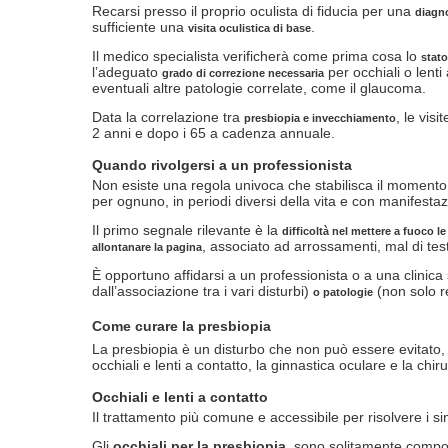
Recarsi presso il proprio oculista di fiducia per una
diagno
sufficiente una
.
visita oculistica di base
Il medico specialista verificherà come prima cosa lo
stato
l’adeguato
per occhiali o lenti
grado di correzione necessaria
eventuali altre patologie correlate, come il glaucoma.
Data la correlazione tra
, le vis
presbiopia e invecchiamento
2 anni e dopo i 65 a cadenza annuale.
Quando rivolgersi a un professionista
Non esiste una regola univoca che stabilisca il moment
per ognuno, in periodi diversi della vita e con manifesta
Il primo segnale rilevante è la
difficoltà nel mettere a fuoco l
, associato ad arrossamenti, mal di tes
allontanare la pagina
È opportuno affidarsi a un professionista o a una clinic
dall’associazione tra i vari disturbi)
(non solo re
o patologie
Come curare la presbiopia
La presbiopia è un disturbo che non può essere evitato
occhiali e lenti a contatto, la ginnastica oculare e la chiru
Occhiali e lenti a contatto
Il trattamento più comune e accessibile per risolvere i s
Gli
occhiali per la presbiopia
, sono solitamente compost