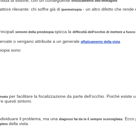
 nitida la visione, con un conseguente
.
offuscamento dell’immagine
ttore rilevante: chi soffre già di
- un altro difetto che rende d
ipermetropia
rincipali
spicca la
sintomi della presbiopia
difficoltà dell’occhio di mettere a fuoco
sservate o vengano attribuite a un generale
.
affaticamento della vista
biopia sono:
per facilitare la focalizzazione da parte dell’occhio. Poichè esiste
ervato
re questi sintomi.
 individuare il problema, ma una
. Ecco
diagnosi fai da te è sempre sconsigliata
della vista.
pleto