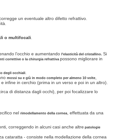
orregge un eventuale altro difetto refrattivo.
ità.
ali
o multifocali
.
llenando l’occhio e aumentando
Si
l’elasticità del cristallino.
possono migliorare in
enti correttive o la chirurgia refrattiva
.
io degli occhiali
anno
,
mossi su e giù in modo completo per almeno 10 volte
, e infine in cerchio (prima in un verso e poi in un altro).
irca di distanza dagli occhi), per poi focalizzare lo
ecifico nel
, effettuata da una
rimodellamento della cornea
enti, correggendo in alcuni casi anche altre
patologie
za cataratta - consiste nella modellazione della cornea