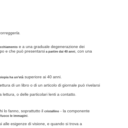
correggerla.
e a una graduale degenerazione dei
vecchiamento
mpo e che può presentarsi
, con una
a partire dai 40 anni
superiore ai 40 anni.
biopia ha un’età
ttura di un libro o di un articolo di giornale può rivelarsi
a lettura, o delle particolari lenti a contatto.
i lo fanno, soprattutto il
- la componente
cristallino
.
 fuoco le immagini
i alle esigenze di visione, e quando si trova a