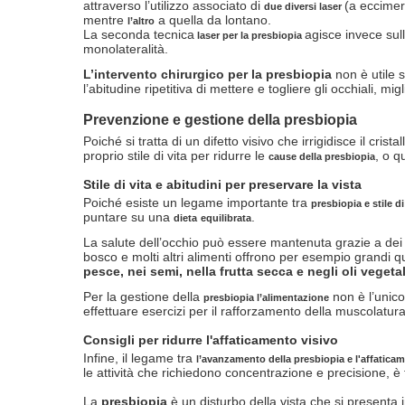
attraverso l’utilizzo associato di
(a eccimer
due diversi laser
mentre
a quella da lontano.
l’altro
La seconda tecnica
agisce invece sul
laser per la presbiopia
monolateralità.
L’intervento chirurgico per la presbiopia
non è utile
l’abitudine ripetitiva di mettere e togliere gli occhiali, m
Prevenzione e gestione della presbiopia
Poiché si tratta di un difetto visivo che irrigidisce il cri
proprio stile di vita per ridurre le
, o q
cause della presbiopia
Stile di vita e abitudini per preservare la vista
Poiché esiste un legame importante tra
presbiopia e stile di
puntare su una
.
dieta
equilibrata
La salute dell’occhio può essere mantenuta grazie a dei pa
bosco e molti altri alimenti offrono per esempio grandi q
pesce, nei semi, nella frutta secca e negli oli vegetal
Per la gestione della
non è l’unico 
presbiopia l’alimentazione
effettuare esercizi per il rafforzamento della muscolatura 
Consigli per ridurre l'affaticamento visivo
Infine, il legame tra
l’avanzamento della presbiopia e l'affatica
le attività che richiedono concentrazione e precisione, è 
La
presbiopia
è un disturbo della vista che si presenta 