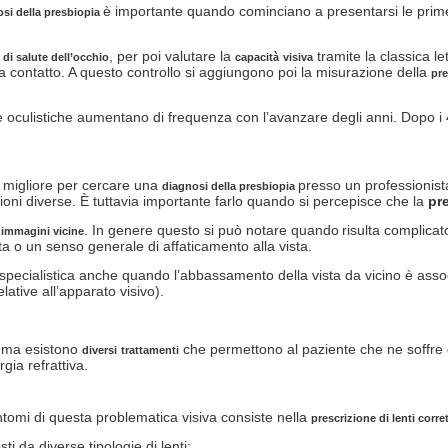
è importante quando cominciano a presentarsi le prime 
si della presbiopia
, per poi valutare la
tramite la classica le
 di salute dell’occhio
capacità
visiva
 a contatto. A questo controllo si aggiungono poi la misurazione della
pre
ite oculistiche aumentano di frequenza con l’avanzare degli anni. Dopo i
o migliore per cercare una
presso un professionist
diagnosi della presbiopia
zioni diverse. È tuttavia importante farlo quando si percepisce che la
pre
. In genere questo si può notare quando
risulta complicat
e immagini vicine
ta o un senso generale di affaticamento alla vista.
a specialistica anche quando l’abbassamento della vista da vicino è ass
lative all’apparato visivo).
, ma esistono
che permettono al paziente che ne soffre
diversi
trattamenti
rgia refrattiva.
intomi di questa problematica visiva consiste nella
prescrizione di lenti corre
i da diverse tipologie di lenti: