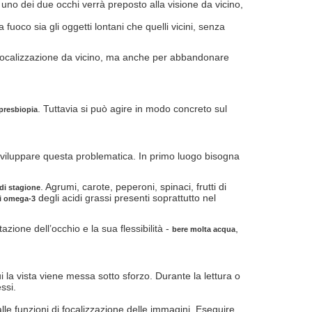
uno dei due occhi verrà preposto alla visione da vicino,
a fuoco sia gli oggetti lontani che quelli vicini, senza
i focalizzazione da vicino, ma anche per abbandonare
. Tuttavia si può agire in modo concreto sul
 presbiopia
 sviluppare questa problematica. In primo luogo bisogna
. Agrumi, carote, peperoni, spinaci, frutti di
 di stagione
degli acidi grassi presenti soprattutto nel
li omega-3
azione dell’occhio e la sua flessibilità -
,
bere molta acqua
la vista viene messa sotto sforzo. Durante la lettura o
ssi.
lle funzioni di focalizzazione delle immagini. Eseguire