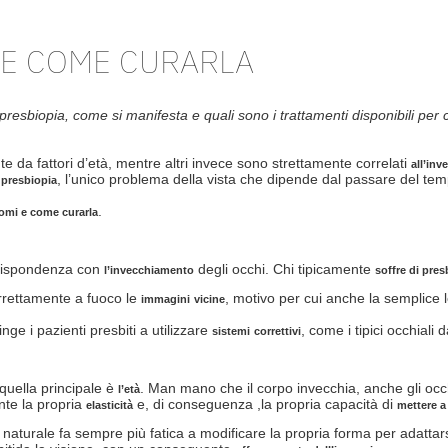
 E COME CURARLA
 presbiopia, come si manifesta e quali sono i trattamenti disponibili per 
e da fattori d’età, mentre altri invece sono strettamente correlati
all’in
a
, l’unico problema della vista che dipende dal passare del te
presbiopia
.
ntomi e come curarla
orrispondenza con
degli occhi. Chi tipicamente
l’invecchiamento
soffre di pres
rrettamente a fuoco le
, motivo per cui anche la semplice le
immagini
vicine
nge i pazienti presbiti a utilizzare
, come i tipici occhiali d
sistemi
correttivi
quella principale è
. Man mano che il corpo invecchia, anche gli occh
l’età
nte la propria
e, di conseguenza ,la propria capacità di
elasticità
mettere a
 naturale fa sempre più fatica a modificare la propria forma per adattars