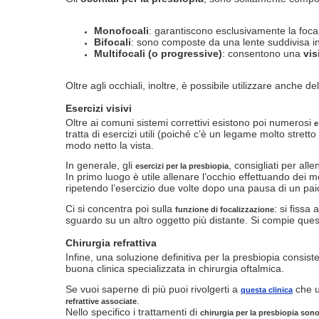
Monofocali
: garantiscono esclusivamente la foca
Bifocali
: sono composte da una lente suddivisa i
Multifocali (o progressive)
: consentono una
vis
Oltre agli occhiali, inoltre, è possibile utilizzare anche de
Esercizi visivi
Oltre ai comuni sistemi correttivi esistono poi numerosi
e
tratta di esercizi utili (poiché c’è un legame molto stretto 
modo netto la vista.
In generale, gli
, consigliati per al
esercizi per la presbiopia
In primo luogo è utile allenare l’occhio effettuando dei mo
ripetendo l’esercizio due volte dopo una pausa di un paio
Ci si concentra poi sulla
: si fissa
funzione di focalizzazione
sguardo su un altro oggetto più distante. Si compie questo
Chirurgia refrattiva
Infine, una soluzione definitiva per la presbiopia consist
buona clinica specializzata in chirurgia oftalmica.
Se vuoi saperne di più puoi rivolgerti a
che ut
questa clinica
.
refrattive associate
Nello specifico i trattamenti di
chirurgia per la presbiopia son