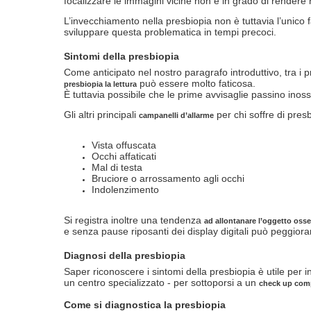
focalizzare le immagini vicine non è in grado di rendere
L’invecchiamento nella presbiopia non è tuttavia l’unico fa
sviluppare questa problematica in tempi precoci.
Sintomi della presbiopia
Come anticipato nel nostro paragrafo introduttivo, tra i p
può essere molto faticosa.
presbiopia la lettura
È tuttavia possibile che le prime avvisaglie passino ino
Gli altri principali
per chi soffre di pres
campanelli d’allarme
Vista offuscata
Occhi affaticati
Mal di testa
Bruciore o arrossamento agli occhi
Indolenzimento
Si registra inoltre una tendenza
ad allontanare l’oggetto oss
e senza pause riposanti dei display digitali può peggiora
Diagnosi della presbiopia
Saper riconoscere i sintomi della presbiopia è utile per
un centro specializzato - per sottoporsi a un
check up com
Come si diagnostica la presbiopia