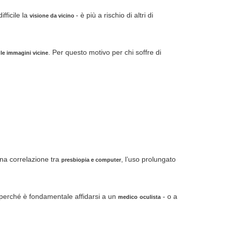
ifficile la
- è più a rischio di altri di
visione da vicino
. Per questo motivo per chi soffre di
 le immagini vicine
 una correlazione tra
, l’uso prolungato
presbiopia e computer
 perché è fondamentale affidarsi a un
- o a
medico
oculista