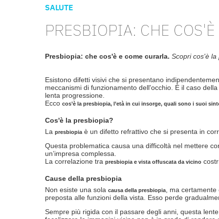
SALUTE
PRESBIOPIA: CHE COS'È
Presbiopia: che cos'è e come curarla.
Scopri cos'è la
Esistono difetti visivi che si presentano indipendentement
meccanismi di funzionamento dell'occhio. È il caso dell
lenta progressione.
Ecco
cos’è la presbiopia, l’età in cui insorge, quali sono i suoi si
Cos'è la presbiopia?
La
è un difetto refrattivo che si presenta in c
presbiopia
Questa problematica causa una difficoltà nel mettere co
un’impresa complessa.
La correlazione tra
costri
presbiopia e vista offuscata da vicino
Cause della presbiopia
Non esiste una sola
, ma certamente 
causa della presbiopia
preposta alle funzioni della vista. Esso perde gradualme
Sempre più rigida con il passare degli anni, questa lente