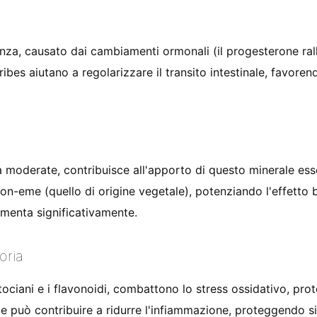
za, causato dai cambiamenti ormonali (il progesterone rallen
i ribes aiutano a regolarizzare il transito intestinale, favor
à moderate, contribuisce all'apporto di questo minerale essen
non-eme (quello di origine vegetale), potenziando l'effetto
umenta significativamente.
oria
tociani e i flavonoidi, combattono lo stress ossidativo, prote
e e può contribuire a ridurre l'infiammazione, proteggendo s