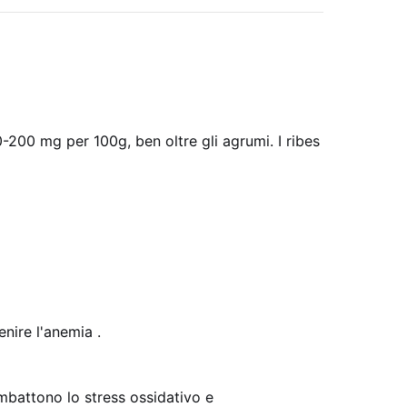
0-200 mg per 100g, ben oltre gli agrumi. I ribes
nire l'anemia .
ombattono lo stress ossidativo e