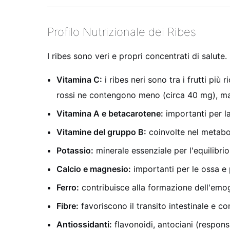
Profilo Nutrizionale dei Ribes
I ribes sono veri e propri concentrati di salut
Vitamina C:
i ribes neri sono tra i frutti pi
rossi ne contengono meno (circa 40 mg), m
Vitamina A e betacarotene:
importanti per la 
Vitamine del gruppo B:
coinvolte nel metabol
Potassio:
minerale essenziale per l'equilibrio
Calcio e magnesio:
importanti per le ossa e 
Ferro:
contribuisce alla formazione dell'emog
Fibre:
favoriscono il transito intestinale e c
Antiossidanti:
flavonoidi, antociani (responsa