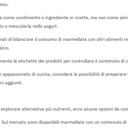
bino.
ata come condimento o ingrediente in ricette, ma non come ali
to o mescolarla nello yogurt.
rati di bilanciare il consumo di marmellata con altri alimenti ri
alcio.
mente le etichette dei prodotti per controllare il contenuto di zu
un appassionato di cucina, considera la possibilità di preparar
ri aggiunti.
i esplorare alternative più nutrienti, ecco alcune opzioni da co
: Sul mercato sono disponibili marmellate con un contenuto di z