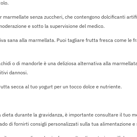
tolo.
r marmellate senza zuccheri, che contengono dolcificanti artif
 moderazione e sotto la supervisione del medico.
tiva sana alla marmellata. Puoi tagliare frutta fresca come le f
rachidi o di mandorle è una deliziosa alternativa alla marmellata
tivi dannosi.
frutta secca al tuo yogurt per un tocco dolce e nutriente.
a dieta durante la gravidanza, è importante consultare il tuo m
ado di fornirti consigli personalizzati sulla tua alimentazione