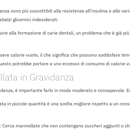
anza sono più suscettibili alla resistenza all'insulina e alle var
balzi glicemici indesiderati.
buire alla formazione di carie dentali, un problema che è già p
ssere calorie vuote, il che significa che possono soddisfare t
Questo potrebbe portare a uno eccesso di consumo di calorie v
ata in Gravidanza
idanza, è importante farlo in modo moderato e consapevole. Ec
a in piccole quantità è una scelta migliore rispetto a un cons
: Cerca marmellate che non contengano zuccheri aggiunti o ch