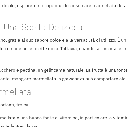
articolo, esploreremo l'opzione di consumare marmellata duran
 Una Scelta Deliziosa
, grazie al suo sapore dolce e alla versatilità di utilizzo. È u
te comune nelle ricette dolci. Tuttavia, quando sei incinta, è i
cchero e pectina, un gelificante naturale. La frutta è una font
ertanto, mangiare marmellata in gravidanza può comportare alc
rmellata
rtanti, tra cui:
marmellata è una buona fonte di vitamine, in particolare la vita
ante la gravidanza.