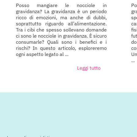
Posso mangiare le nocciole in
P
gravidanza? La gravidanza è un periodo
gr
ricco di emozioni, ma anche di dubbi,
sp
soprattutto riguardo all’alimentazione.
ca
Tra i cibi che spesso sollevano domande
fi
ci sono le nocciole in gravidanza. È sicuro
f
consumarle? Quali sono i benefici e i
do
rischi? In questo articolo, esploreremo
co
ogni aspetto legato al ...
Un
...
Leggi tutto