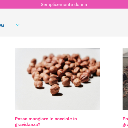
Semplicemente donna
OG
Posso mangiare le nocciole in
Po
gravidanza?
gr