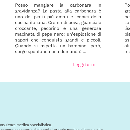
Posso mangiare la carbonara in
Po
gravidanza? La pasta alla carbonara è
gr
uno dei piatti più amati e iconici della
pe
cucina italiana. Crema di uova, guanciale
La
croccante, pecorino e una generosa
li
macinata di pepe nero: un'esplosione di
pi
sapori che conquista grandi e piccoli.
as
Quando si aspetta un bambino, però,
al
sorge spontanea una domanda: ...
mol
Leggi tutto
consulenza medica specialistica.
e è sempre necessario rivolgersi al proprio medico di base o allo