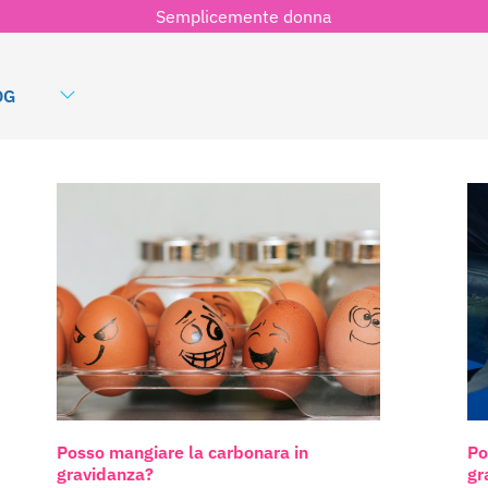
Semplicemente donna
OG
Posso mangiare la carbonara in
Po
gravidanza?
gr