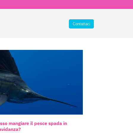
sso mangiare il pesce spada in
avidanza?