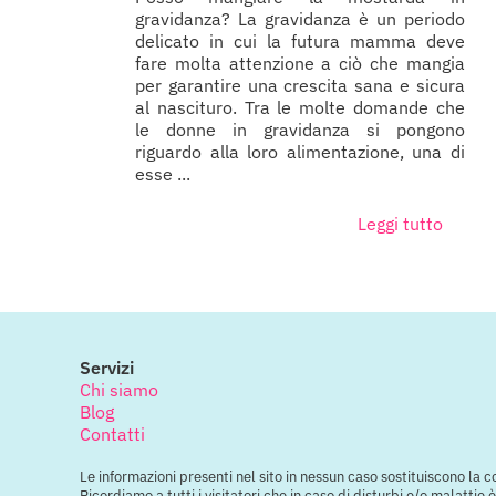
gravidanza? La gravidanza è un periodo
delicato in cui la futura mamma deve
fare molta attenzione a ciò che mangia
per garantire una crescita sana e sicura
al nascituro. Tra le molte domande che
le donne in gravidanza si pongono
riguardo alla loro alimentazione, una di
esse ...
Leggi tutto
Servizi
Chi siamo
Blog
Contatti
Le informazioni presenti nel sito in nessun caso sostituiscono la 
Ricordiamo a tutti i visitatori che in caso di disturbi e/o malatti