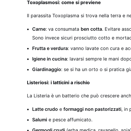
Toxoplasmosi: come si previene
Il parassita Toxoplasma si trova nella terra e n
Carne
: va consumata
ben cotta
. Evitare ass
Sono invece sicuri prosciutto cotto e mortad
Frutta e verdura
: vanno lavate con cura e ac
Igiene in cucina
: lavarsi sempre le mani dop
Giardinaggio
: se si ha un orto o si pratica 
Listeriosi: i latticini a rischio
La Listeria è un batterio che può crescere anc
Latte crudo
e
formaggi non pastorizzati
, in
Salumi
e pesce affumicato.
Germogli crudi
(erba medica, ravanello, soi