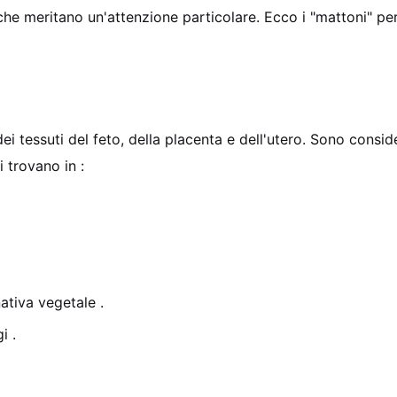
che meritano un'attenzione particolare. Ecco i "mattoni" per 
ei tessuti del feto, della placenta e dell'utero. Sono consi
si trovano in
:
ernativa vegetale
.
gi
.