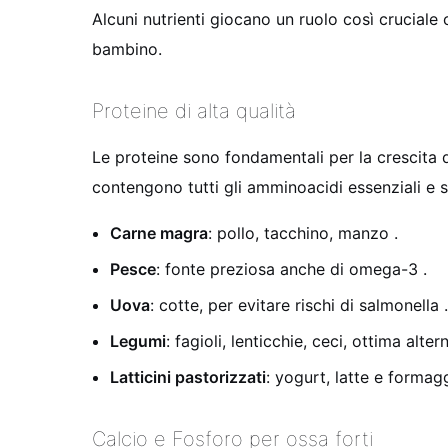
Alcuni nutrienti giocano un ruolo così cruciale 
bambino.
Proteine di alta qualità
Le proteine sono fondamentali per la crescita d
contengono tutti gli amminoacidi essenziali e 
Carne magra
: pollo, tacchino, manzo
.
Pesce
: fonte preziosa anche di omega-3
.
Uova
: cotte, per evitare rischi di salmonella
.
Legumi
: fagioli, lenticchie, ceci, ottima alt
Latticini pastorizzati
: yogurt, latte e formag
Calcio e Fosforo per ossa forti