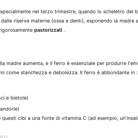
specialmente nel terzo trimestre, quando lo scheletro del b
cio dalle riserve materne (ossa e denti), esponendo la madre
, rigorosamente
pastorizzati
.
lla madre aumenta, e il ferro è essenziale per produrre l'e
mi come stanchezza e debolezza. Il ferro è abbondante in
:
i e bietole)
mandorle)
e questi cibi a una fonte di vitamina C (ad esempio, un'insa
ato