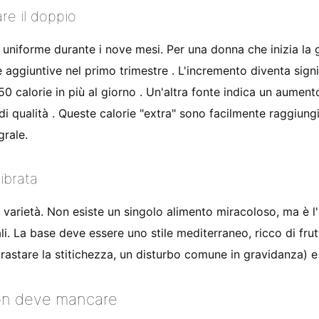
re il doppio
uniforme durante i nove mesi. Per una donna che inizia la
e aggiuntive nel primo trimestre
. L'incremento diventa sign
450 calorie in più al giorno
. Un'altra fonte indica un aument
di qualità
. Queste calorie "extra" sono facilmente raggiun
grale.
ibrata
 varietà. Non esiste un singolo alimento miracoloso, ma è l'
li. La base deve essere uno stile mediterraneo, ricco di frut
ntrastare la stitichezza, un disturbo comune in gravidanza) 
 non deve mancare