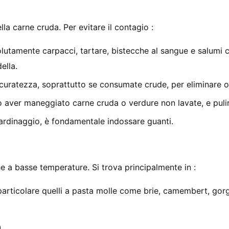
ella carne cruda. Per evitare il contagio
:
olutamente carpacci, tartare, bistecche al sangue e salumi 
ella.
curatezza, soprattutto se consumate crude, per eliminare og
o aver maneggiato carne cruda o verdure non lavate, e pulire
giardinaggio, è fondamentale indossare guanti.
he a basse temperature. Si trova principalmente in
:
 particolare quelli a pasta molle come brie, camembert, gorg
a)
.