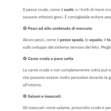
Il pesce crudo, come il
sushi
, o i frutti di mare 
causare infezioni gravi. È consigliabile evitare p
🔴
Pesci ad alto contenuto di mercurio
Alcuni pesci, come il
pesce spada
, lo
squalo
, il
to
sullo sviluppo del sistema nervoso del feto. Meg
🔴
Carne cruda o poco cotta
La carne cruda o non completamente cotta può 
che possono essere molto pericolosi durante la g
all'interno.
🔴
Salumi e insaccati
Gli insaccati come salame, prosciutto crudo e p