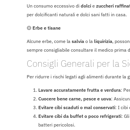
Un consumo eccessivo di
dolci
e
zuccheri raffina
per dolcificanti naturali e dolci sani fatti in casa.
🟡
Erbe e tisane
Alcune erbe, come la
salvia
o la
liquirizia
, posson
sempre consigliabile consultare il medico prima d
Consigli Generali per la 
Per ridurre i rischi legati agli alimenti durante l
Lavare accuratamente frutta e verdura
: Pe
Cuocere bene carne, pesce e uova
: Assicur
Evitare cibi scaduti o mal conservati
: I cib
Evitare cibi da buffet o poco refrigerati
: Gl
batteri pericolosi.