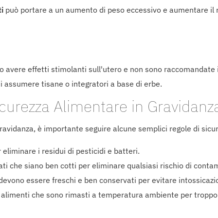
ti
può portare a un aumento di peso eccessivo e aumentare il r
o avere effetti stimolanti sull'utero e non sono raccomandate 
i assumere tisane o integratori a base di erbe.
Sicurezza Alimentare in Gravidanz
a gravidanza, è importante seguire alcune semplici regole di sic
r eliminare i residui di pesticidi e batteri.
ati che siano ben cotti per eliminare qualsiasi rischio di conta
i devono essere freschi e ben conservati per evitare intossicazi
i alimenti che sono rimasti a temperatura ambiente per troppo