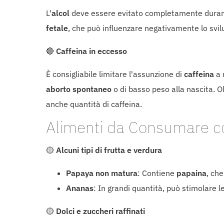
L'
alcol
deve essere evitato completamente durante 
fetale
, che può influenzare negativamente lo svi
🔴
Caffeina in eccesso
È consigliabile limitare l'assunzione di
caffeina
a 
aborto spontaneo
o di basso peso alla nascita. O
anche quantità di caffeina.
Alimenti da Consumare c
🟡
Alcuni tipi di frutta e verdura
Papaya non matura
: Contiene
papaina
, che
Ananas
: In grandi quantità, può stimolare l
🟡
Dolci e zuccheri raffinati