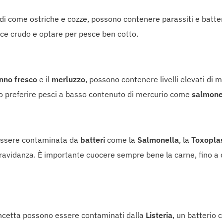
crudi come ostriche e cozze, possono contenere parassiti e batte
esce crudo e optare per pesce ben cotto.
nno fresco
e il
merluzzo
, possono contenere livelli elevati di 
lio preferire pesci a basso contenuto di mercurio come
salmon
essere contaminata da
batteri
come la
Salmonella
, la
Toxopla
ravidanza. È importante cuocere sempre bene la carne, fino a 
ancetta possono essere contaminati dalla
Listeria
, un batterio 