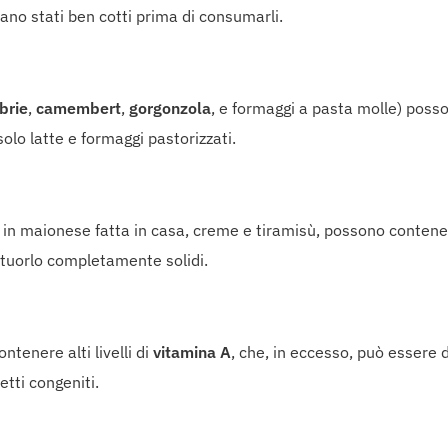
iano stati ben cotti prima di consumarli.
brie
,
camembert
,
gorgonzola
, e formaggi a pasta molle) poss
olo latte e formaggi pastorizzati.
in maionese fatta in casa, creme e tiramisù, possono contener
 tuorlo completamente solidi.
tenere alti livelli di
vitamina A
, che, in eccesso, può essere
etti congeniti.