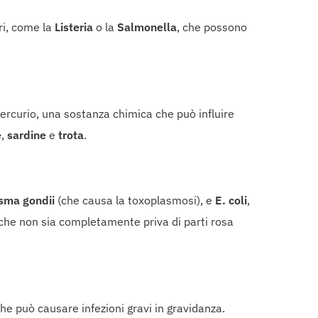
ri, come la
Listeria
o la
Salmonella
, che possono
mercurio, una sostanza chimica che può influire
e
,
sardine
e
trota
.
sma gondii
(che causa la toxoplasmosi), e
E. coli
,
che non sia completamente priva di parti rosa
che può causare infezioni gravi in gravidanza.