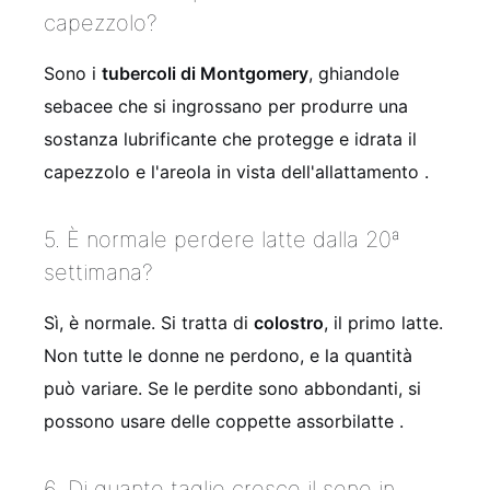
capezzolo?
Sono i
tubercoli di Montgomery
, ghiandole
sebacee che si ingrossano per produrre una
sostanza lubrificante che protegge e idrata il
capezzolo e l'areola in vista dell'allattamento
.
5. È normale perdere latte dalla 20ª
settimana?
Sì, è normale. Si tratta di
colostro
, il primo latte.
Non tutte le donne ne perdono, e la quantità
può variare. Se le perdite sono abbondanti, si
possono usare delle coppette assorbilatte
.
6. Di quante taglie cresce il seno in